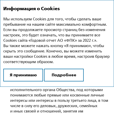
Годовой отчет 2022
Ru
En
Информация о Cookies
Мы используем Cookies для того, чтобы сделать ваше
Урегулирование конфликта
пребывание на нашем сайте максимально комфортным.
интересов и противодействие
Если вы продолжаете просмотр страниц без изменения
настроек, это будет означать, что вы принимаете все
коррупции
Cookies сайта «Годовой отчет АО «ФПК» за 2022 г.».
Вы также можете нажать кнопку «Я принимаю», чтобы
Процедура предотвращения, выявления
скрыть это сообщение. Конечно, вы можете изменить
и урегулирования конфликта интересов формализована
ваши настройки Cookies в любое время, настроив браузер
во внутренних документах Компании (положениях).
соответствующим образом.
Положением о Совете директоров АО «ФПК»
регулируются конфликты между интересами
Я принимаю
Подробнее
Общества и личными интересами члена Совета
директоров Общества либо единоличного
исполнительного органа Общества, под которыми
понимаются любые прямые или косвенные личные
интересы или интересы в пользу третьего лица, в том
числе в силу его деловых, дружеских, семейных
и иных связей и отношений, занятия им