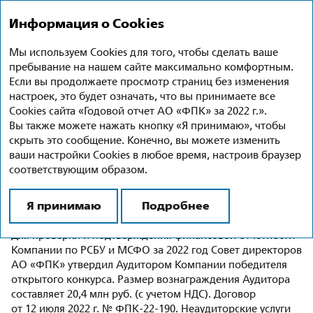
Годовой отчет 2022
Ru
En
Информация о Cookies
Мы используем Cookies для того, чтобы сделать ваше
Контроль и аудит
пребывание на нашем сайте максимально комфортным.
Если вы продолжаете просмотр страниц без изменения
Внешний аудитор
настроек, это будет означать, что вы принимаете все
Cookies сайта «Годовой отчет АО «ФПК» за 2022 г.».
Привлечение внешнего аудитора АО «ФПК»
Вы также можете нажать кнопку «Я принимаю», чтобы
осуществляется путем проведения открытого конкурса.
скрыть это сообщение. Конечно, вы можете изменить
Критерии оценки участников открытого конкурса
ваши настройки Cookies в любое время, настроив браузер
утверждены материнской компанией. Дополнительные
соответствующим образом.
процедуры, обеспечивающие независимость
и объективность внешнего аудитора при проведении
Я принимаю
Подробнее
открытого конкурса, не используются.
Для проверки и подтверждения финансовой отчетности
Компании по РСБУ и МСФО за 2022 год Совет директоров
АО «ФПК» утвердил Аудитором Компании победителя
открытого конкурса. Размер вознаграждения Аудитора
составляет 20,4 млн руб. (с учетом НДС). Договор
от 12 июля 2022 г.
№ ФПК-22-190.
Неаудиторские услуги