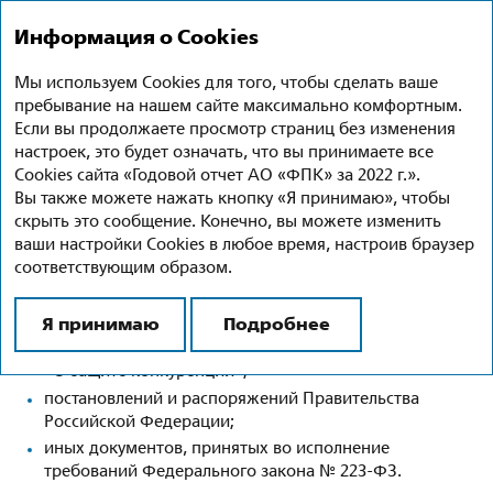
Годовой отчет 2022
Ru
En
Информация о Cookies
Мы используем Cookies для того, чтобы сделать ваше
Закупочная деятельность
пребывание на нашем сайте максимально комфортным.
Если вы продолжаете просмотр страниц без изменения
Закупочная деятельность АО «ФПК» осуществляется
настроек, это будет означать, что вы принимаете все
в соответствии с Положением о закупке товаров, работ,
Cookies сайта «Годовой отчет АО «ФПК» за 2022 г.».
услуг для нужд акционерного общества «Федеральная
Вы также можете нажать кнопку «Я принимаю», чтобы
пассажирская компания», разработанным на основании
скрыть это сообщение. Конечно, вы можете изменить
законодательства Российской Федерации, а именно:
ваши настройки Cookies в любое время, настроив браузер
соответствующим образом.
Федерального закона от 18 июля 2011 г.
№ 223‑ФЗ
«О закупках товаров, работ, услуг отдельными видами
Я принимаю
Подробнее
юридических лиц»;
Федерального закона от 26 июля 2006 г.
№ 135‑ФЗ
«О защите конкуренции»;
постановлений и распоряжений Правительства
Российской Федерации;
иных документов, принятых во исполнение
требований Федерального закона
№ 223-ФЗ.