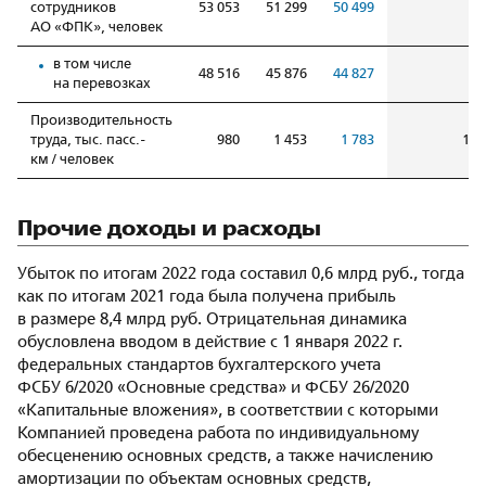
сотрудников
53 053
51 299
50 499
98
АО «ФПК», человек
в том числе
48 516
45 876
44 827
97
на перевозках
Производительность
труда, тыс. пасс.-
980
1 453
1 783
122
км / человек
Прочие доходы и расходы
Убыток по итогам 2022 года составил 0,6 млрд руб., тогда
как по итогам 2021 года была получена прибыль
в размере 8,4 млрд руб. Отрицательная динамика
обусловлена вводом в действие с 1 января 2022 г.
федеральных стандартов бухгалтерского учета
ФСБУ 6/2020 «Основные средства» и ФСБУ 26/2020
«Капитальные вложения», в соответствии с которыми
Компанией проведена работа по индивидуальному
обесценению основных средств, а также начислению
амортизации по объектам основных средств,