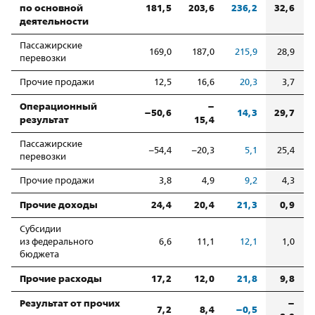
по основной
181,5
203,6
236,2
32,6
деятельности
Пассажирские
169,0
187,0
215,9
28,9
перевозки
Прочие продажи
12,5
16,6
20,3
3,7
Операционный
–
–50,6
14,3
29,7
результат
15,4
Пассажирские
–54,4
–20,3
5,1
25,4
перевозки
Прочие продажи
3,8
4,9
9,2
4,3
Прочие доходы
24,4
20,4
21,3
0,9
Субсидии
из федерального
6,6
11,1
12,1
1,0
бюджета
Прочие расходы
17,2
12,0
21,8
9,8
Результат от прочих
–
7,2
8,4
–0,5