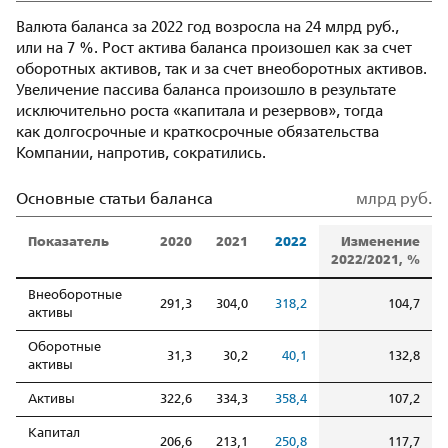
Валюта баланса за 2022 год возросла на 24 млрд руб.,
или на 7 %. Рост актива баланса произошел как за счет
оборотных активов, так и за счет внеоборотных активов.
Увеличение пассива баланса произошло в результате
исключительно роста «капитала и резервов», тогда
как долгосрочные и краткосрочные обязательства
Компании, напротив, сократились.
Основные статьи баланса
млрд руб.
Показатель
2020
2021
2022
Изменение
2022/2021, %
Внеоборотные
291,3
304,0
318,2
104,7
активы
Оборотные
31,3
30,2
40,1
132,8
активы
Активы
322,6
334,3
358,4
107,2
Капитал
206,6
213,1
250,8
117,7