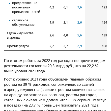
предоставление
постельных
4,2
6,1
7,6
123,6
принадлежностей
сервисное
1,9
2,1
2,6
124,2
обслуживание
Сдача имущества
2,6
4,0
5,6
139,9
в аренду
Прочие услуги
2,2
2,7
2,9
108,4
По итогам работы за 2022 год расходы по прочим видам
деятельности составили 20,3 млрд руб., что на 22,2 %
выше уровня 2021 года.
Рост к уровню 2021 года обусловлен главным образом
ростом на 39 % расходов, сопряженных со сдачей
в аренду имущества (в связи с ростом количества заявок
на аренду пассажирских вагонов), ростом расходов,
связанных с оказанием дополнительных сервисных услуг
в поездах (на 23,7 % превышен показатель 2021 года),
в связи с увеличением объема отправленных пассажиров