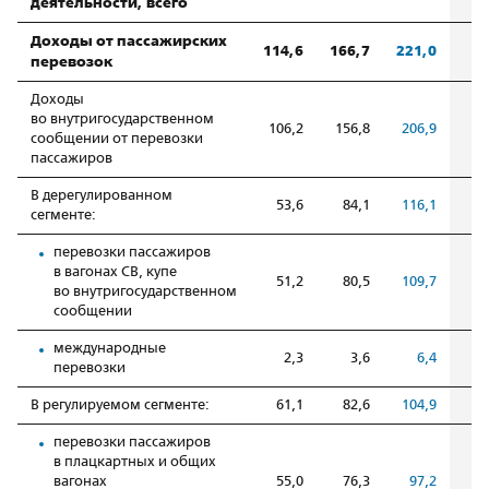
деятельности, всего
Доходы от пассажирских
114,6
166,7
221,0
перевозок
Доходы
во внутригосударственном
106,2
156,8
206,9
сообщении от перевозки
пассажиров
В дерегулированном
53,6
84,1
116,1
сегменте:
перевозки пассажиров
в вагонах СВ, купе
51,2
80,5
109,7
во внутригосударственном
сообщении
международные
2,3
3,6
6,4
перевозки
В регулируемом сегменте:
61,1
82,6
104,9
перевозки пассажиров
в плацкартных и общих
вагонах
55,0
76,3
97,2