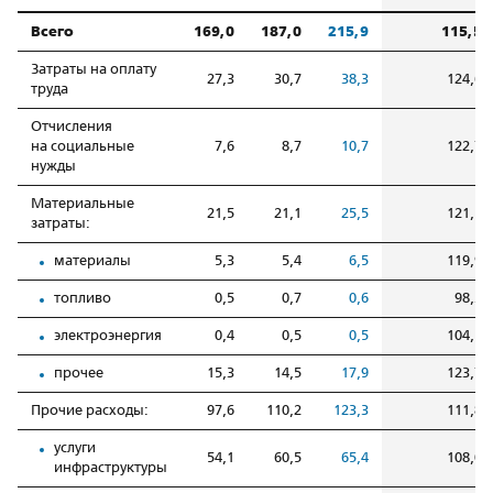
Всего
169,0
187,0
215,9
115,5
Затраты на оплату
27,3
30,7
38,3
124,6
труда
Отчисления
на социальные
7,6
8,7
10,7
122,7
нужды
Материальные
21,5
21,1
25,5
121,5
затраты:
материалы
5,3
5,4
6,5
119,9
топливо
0,5
0,7
0,6
98,3
электроэнергия
0,4
0,5
0,5
104,5
прочее
15,3
14,5
17,9
123,7
Прочие расходы:
97,6
110,2
123,3
111,8
услуги
54,1
60,5
65,4
108,0
инфраструктуры