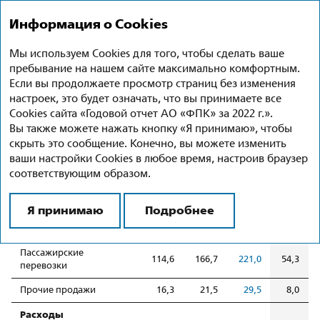
Годовой отчет 2022
Ru
En
Информация о Cookies
Мы используем Cookies для того, чтобы сделать ваше
Финансовая отчетность
пребывание на нашем сайте максимально комфортным.
(по РСБУ)
Если вы продолжаете просмотр страниц без изменения
настроек, это будет означать, что вы принимаете все
Cookies сайта «Годовой отчет АО «ФПК» за 2022 г.».
Финансовые результаты
млрд руб.
Вы также можете нажать кнопку «Я принимаю», чтобы
скрыть это сообщение. Конечно, вы можете изменить
Показатель
2020
2021
2022
Измен
ваши настройки Cookies в любое время, настроив браузер
2022/
соответствующим образом.
+/–
Я принимаю
Подробнее
Доходы от основной
130,9
188,2
250,5
62,3
деятельности
Пассажирские
114,6
166,7
221,0
54,3
перевозки
Прочие продажи
16,3
21,5
29,5
8,0
Расходы