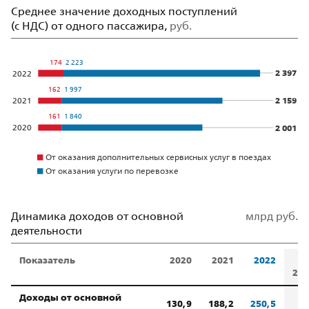
Среднее значение доходных поступлений
(с НДС) от одного пассажира,
руб.
174
2 223
2 397
2022
162
1 997
2 159
2021
1 840
161
2 001
2020
От оказания дополнительных сервисных услуг в поездах
От оказания услуги по перевозке
Динамика доходов от основной
млрд руб.
деятельности
Показатель
2020
2021
2022
И
202
Доходы от основной
130,9
188,2
250,5