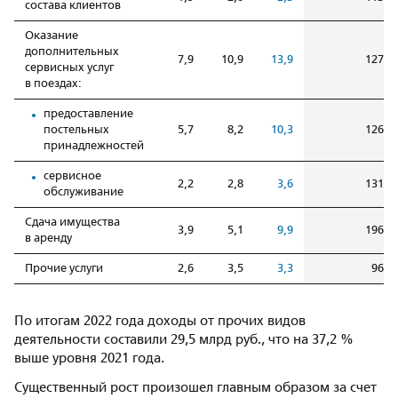
состава клиентов
Оказание
дополнительных
7,9
10,9
13,9
127,5
сервисных услуг
в поездах:
предоставление
постельных
5,7
8,2
10,3
126,1
принадлежностей
сервисное
2,2
2,8
3,6
131,7
обслуживание
Сдача имущества
3,9
5,1
9,9
196,3
в аренду
Прочие услуги
2,6
3,5
3,3
96,0
По итогам 2022 года доходы от прочих видов
деятельности составили 29,5 млрд руб., что на 37,2 %
выше уровня 2021 года.
Существенный рост произошел главным образом за счет