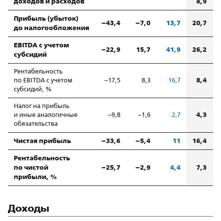
доходов и расходов
8,9
Прибыль (убыток)
–43,4
–7,0
13,7
20,7
до налогообложения
EBITDA с учетом
–22,9
15,7
41,9
26,2
субсидий
Рентабельность
8,4
по EBITDA с учетом
–17,5
8,3
16,7
субсидий, %
Налог на прибыль
4,3
и иные аналогичные
–9,8
–1,6
2,7
обязательства
Чистая прибыль
–33,6
–5,4
11
16,4
Рентабельность
по чистой
–25,7
–2,9
4,4
7,3
прибыли, %
Доходы