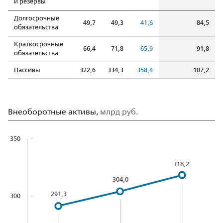
и резервы
Долгосрочные
49,7
49,3
41,6
84,5
обязательства
Краткосрочные
66,4
71,8
65,9
91,8
обязательства
Пассивы
322,6
334,3
358,4
107,2
Внеоборотные активы,
млрд руб.
350
318,2
304,0
291,3
300