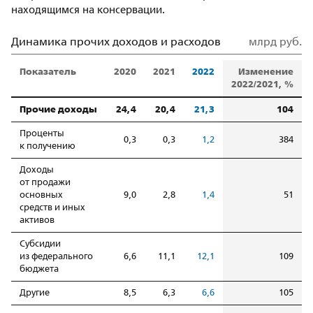
находящимся на консервации.
Динамика прочих доходов и расходов
млрд руб.
Показатель
2020
2021
2022
Изменение
2022/2021, %
Прочие доходы
24,4
20,4
21,3
104
Проценты
0,3
0,3
1,2
384
к получению
Доходы
от продажи
основных
9,0
2,8
1,4
51
средств и иных
активов
Субсидии
из федерального
6,6
11,1
12,1
109
бюджета
Другие
8,5
6,3
6,6
105