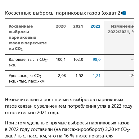
Косвенные выбросы парниковых газов
(охват 2)
Косвенные
2020
2021
2022
Изменение
выбросы
2022/2021, %
парниковых
газов в пересчете
на СО
2
Валовые, тыс. т СО
-
100,1
102,0
98,0
–4
2
экв.
Удельные, кг СО
-
2,08
1,52
1,21
–20
2
экв. / тыс. пасс.-км
Незначительный рост прямых выбросов парниковых
газов связан с увеличением потребления угля в 2022 году
относительно 2021 года.
При этом удельные прямые выбросы парниковых газов
в 2022 году составили (на пассажирооборот) 3,20 кг СО
-
2
экв. / тыс. пасс.-км, что на 16 % ниже показателя