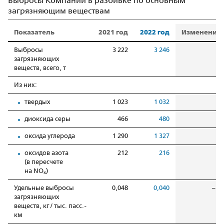
Выбросы Компании в разбивке по основным
загрязняющим веществам
Показатель
2021 год
2022 год
Изменение,
Выбросы
3 222
3 246
0
загрязняющих
веществ, всего, т
Из них:
твердых
1 023
1 032
0
диоксида серы
466
480
3
оксида углерода
1 290
1 327
2
оксидов азота
212
216
1
(в пересчете
на NO
)
x
Удельные выбросы
0,048
0,040
–16
загрязняющих
веществ, кг / тыс. пасс.-
км