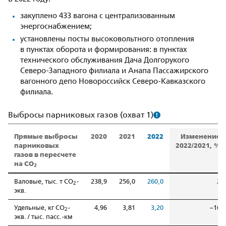
закуплено 433 вагона с централизованным
энергоснабжением;
установлены посты высоковольтного отопления
в пунктах оборота и формирования: в пунктах
технического обслуживания Дача Долгорукого
Северо-Западного филиала и Анапа Пассажирского
вагонного депо Новороссийск Северо-Кавказского
филиала.
Выбросы парниковых газов
(охват 1)
Прямые выбросы
2020
2021
2022
Изменение
парниковых
2022/2021, %
газов в пересчете
на СО
2
Валовые, тыс. т СО
-
238,9
256,0
260,0
2
2
экв.
Удельные, кг СО
-
4,96
3,81
3,20
–16
2
экв. / тыс. пасс.-км