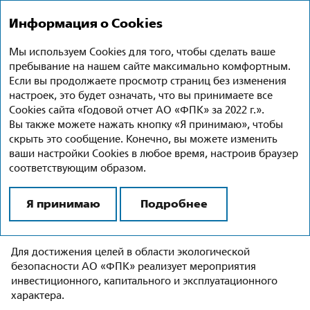
Годовой отчет 2022
Ru
En
Информация о Cookies
Мы используем Cookies для того, чтобы сделать ваше
Управление воздействием
пребывание на нашем сайте максимально комфортным.
на окружающую среду
Если вы продолжаете просмотр страниц без изменения
настроек, это будет означать, что вы принимаете все
Cookies сайта «Годовой отчет АО «ФПК» за 2022 г.».
К числу приоритетов АО «ФПК» относятся защита
Вы также можете нажать кнопку «Я принимаю», чтобы
окружающей среды и минимизация негативного
скрыть это сообщение. Конечно, вы можете изменить
воздействия деятельности Компании на окружающую
ваши настройки Cookies в любое время, настроив браузер
среду. АО «ФПК» соблюдает природоохранное
соответствующим образом.
законодательство Российской Федерации, следует
Экологической стратегии материнской компании,
Стратегии развития АО «ФПК» на период до 2030 года
Я принимаю
Подробнее
и стандарту ФПК 1.16.001-2016 «Система управления
охраной окружающей среды в АО «ФПК».
Для достижения целей в области экологической
безопасности АО «ФПК» реализует мероприятия
инвестиционного, капитального и эксплуатационного
характера.