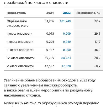
с разбивкой по классам опасности
Показатель
2021
2022
Изменение, %
Образование
83,266
101,749
22,2
отходов, всего
I класс опасности
0,013
0,009
–29,1
II класс опасности
0,205
0,240
17,0
III класс опасности
0,147
0,200
36,2
IV класс опасности
65,705
84,223
28,2
V класс опасности
17,197
17,078
–0,7
Увеличение объема образования отходов в 2022 году
связано с увеличением пассажирооборота,
а также реализацией мероприятий по раздельному
накоплению отходов.
Более 48 % (49 тыс. т) образующихся отходов передано