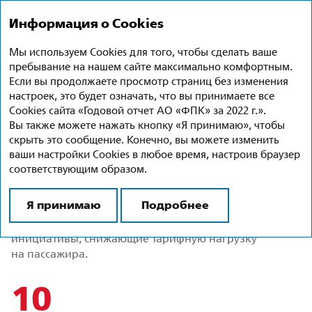
Годовой отчет 2022
Ru
En
Информация о Cookies
Мы используем Cookies для того, чтобы сделать ваше
Маркетинговые инициативы
пребывание на нашем сайте максимально комфортным.
Если вы продолжаете просмотр страниц без изменения
Важную роль в удержании существующих
настроек, это будет означать, что вы принимаете все
и привлечении новых клиентов играет
Cookies сайта «Годовой отчет АО «ФПК» за 2022 г.».
маркетинговая политика Компании.
Вы также можете нажать кнопку «Я принимаю», чтобы
скрыть это сообщение. Конечно, вы можете изменить
АО «ФПК» – клиентоориентированная и социально
ваши настройки Cookies в любое время, настроив браузер
ответственная компания. В целях повышения уровня
соответствующим образом.
удовлетворенности пассажиров, роста
пассажиропотока, повышения общей доступности
Я принимаю
Подробнее
железнодорожных перевозок Компания активно
использует стимулирующие маркетинговые
инициативы, снижающие тарифную нагрузку
на пассажира.
10