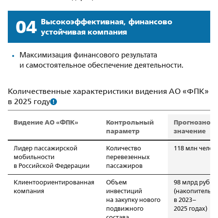
04
Высоко­эффективная, финансово
устойчивая компания
Максимизация финансового результата
и самостоятельное обеспечение деятельности.
Количественные характеристики видения АО «ФПК»
в 2025 году
Видение АО «ФПК»
Контрольный
Прогнозное
параметр
значение
Лидер пассажирской
Количество
118 млн челов
мобильности
перевезенных
в Российской Федерации
пассажиров
Клиентоориентированная
Объем
98 млрд руб.
компания
инвестиций
(накопительн
на закупку нового
в 2023–
подвижного
2025 годах)
состава