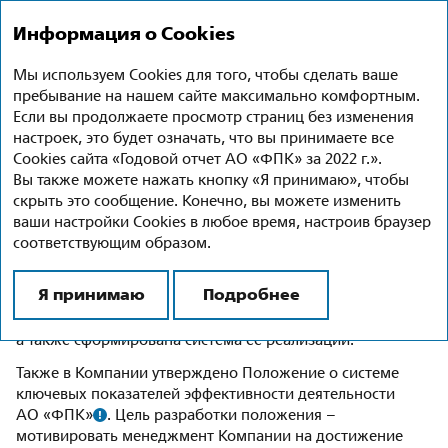
Годовой отчет 2022
Ru
En
Информация о Cookies
Мы используем Cookies для того, чтобы сделать ваше
Стратегия
пребывание на нашем сайте максимально комфортным.
Если вы продолжаете просмотр страниц без изменения
В целом деятельность АО «ФПК» как ключевой
настроек, это будет означать, что вы принимаете все
бизнес-единицы материнской компании
Cookies сайта «Годовой отчет АО «ФПК» за 2022 г.».
сосредоточена на достижении целевых объемных
Вы также можете нажать кнопку «Я принимаю», чтобы
и финансово-экономических параметров,
скрыть это сообщение. Конечно, вы можете изменить
заложенных в утвержденную Правительством
ваши настройки Cookies в любое время, настроив браузер
Российской Федерации Программу долгосрочного
соответствующим образом.
развития материнской компании до 2025 года.
Я принимаю
Подробнее
В 2019 году в АО «ФПК» разработана и утверждена
Стратегия развития АО «ФПК» на период
до 2030 года
,
а также сформирована система ее реализации.
Также в Компании утверждено Положение о системе
ключевых показателей эффективности деятельности
АО «ФПК»
. Цель разработки положения –
мотивировать менеджмент Компании на достижение