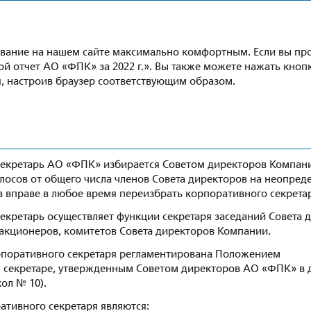
2022
ывание на нашем сайте максимально комфортным. Если вы пр
овой отчет АО «ФПК» за 2022 г.». Вы также можете нажать кно
, настроив браузер соответствующим образом.
ративный секретар
екретарь АО «ФПК» избирается Советом директоров Компан
лосов от общего числа членов Совета директоров на неопред
в вправе в любое время переизбрать корпоративного секрета
екретарь осуществляет функции секретаря заседаний Совета 
акционеров, комитетов Совета директоров Компании.
рпоративного секретаря регламентирована Положением
 секретаре, утвержденным Советом директоров АО «ФПК» в 
кол № 10).
ативного секретаря являются: