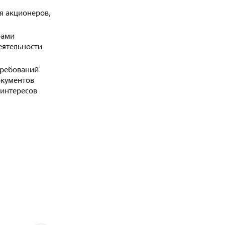
я акционеров,
рами
еятельности
требований
окументов
 интересов