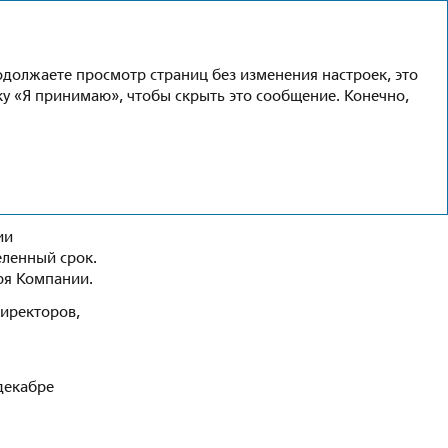
Ru
En
одолжаете просмотр страниц без изменения настроек, это
пку «Я принимаю», чтобы скрыть это сообщение. Конечно,
ь
ии
еленный срок.
ря Компании.
директоров,
декабре