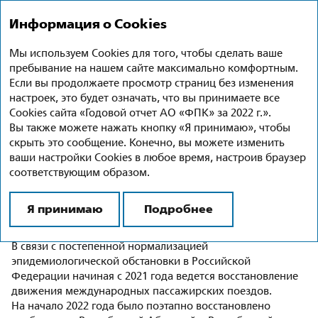
Годовой отчет 2022
Ru
En
Информация о Cookies
Мы используем Cookies для того, чтобы сделать ваше
Международное
пребывание на нашем сайте максимально комфортным.
сотрудничество
Если вы продолжаете просмотр страниц без изменения
настроек, это будет означать, что вы принимаете все
Cookies сайта «Годовой отчет АО «ФПК» за 2022 г.».
Международное сообщение
Вы также можете нажать кнопку «Я принимаю», чтобы
скрыть это сообщение. Конечно, вы можете изменить
3,09
ваши настройки Cookies в любое время, настроив браузер
соответствующим образом.
млн пассажиров
перевезено в межгосударственном сообщении
Я принимаю
Подробнее
в 2022 году (+76,5 % к 2021 году)
В связи с постепенной нормализацией
эпидемиологической обстановки в Российской
Федерации начиная с 2021 года ведется восстановление
движения международных пассажирских поездов.
На начало 2022 года было поэтапно восстановлено